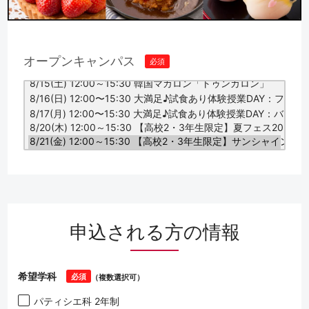
オープンキャンパス
必須
申込される方の情報
希望学科
必須
（複数選択可）
パティシエ科 2年制