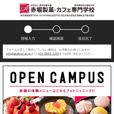
情報入力
確認画面
送信完了
フォームが正しく動作していない場合は、お手数をお掛けしますが、
info@akahori.ac.jp
または
03-3953-2251
までお問い合わせください。