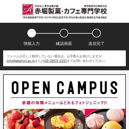
情報入力
確認画面
送信完了
フォームが正しく動作していない場合は、お手数をお掛けしますが、
info@akahori.ac.jp
または
03-3953-2251
までお問い合わせください。