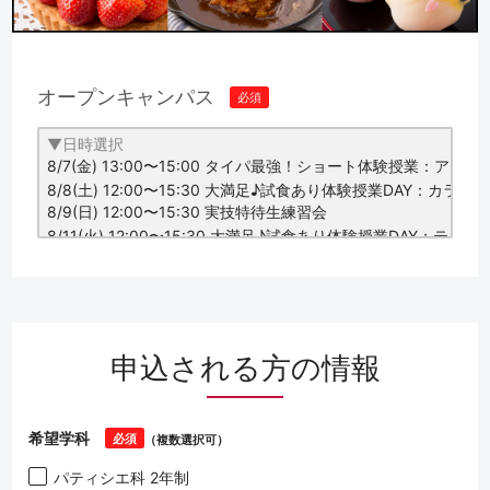
オープンキャンパス
必須
申込される方の情報
希望学科
必須
（複数選択可）
パティシエ科 2年制